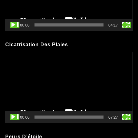
00:00
04:17
Cicatrisation Des Plaies
Lecteur
vidéo
00:00
07:27
Peurs D’étoile