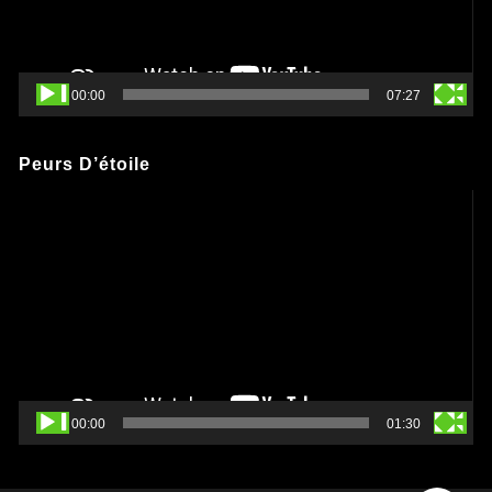
00:00
07:27
Peurs D’étoile
Lecteur
vidéo
00:00
01:30