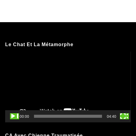
Le Chat Et La Métamorphe
Lecteur
vidéo
00:00
04:40
CA Avec Chienne Traumatisée