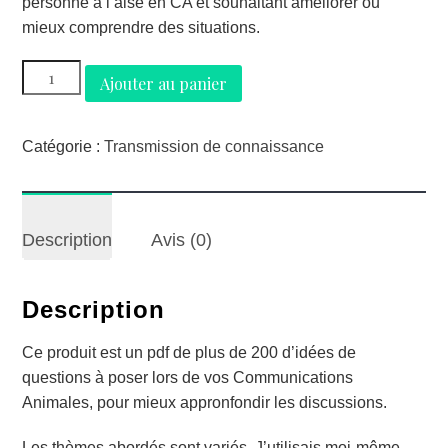
personne à l’aise en CA et souhaitant améliorer ou
mieux comprendre des situations.
quantité
Ajouter au panier
de
Liste
de
Catégorie :
Transmission de connaissance
questions
pour
CA
Description
Avis (0)
-
niveau
perfectionnement
Description
Ce produit est un pdf de plus de 200 d’idées de
questions à poser lors de vos Communications
Animales, pour mieux appronfondir les discussions.
Les thèmes abordés sont variés. J’utilisais moi-même