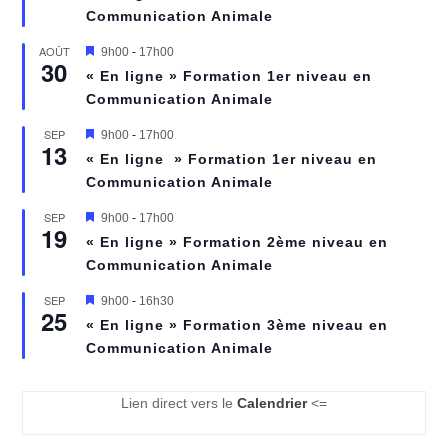
Communication Animale
e
n
a
AOÛT
M
9h00
-
17h00
30
v
i
« En ligne » Formation 1er niveau en
a
s
n
Communication Animale
e
t
n
a
SEP
M
9h00
-
17h00
13
v
i
« En ligne » Formation 1er niveau en
a
s
n
Communication Animale
e
t
n
a
SEP
M
9h00
-
17h00
19
v
i
« En ligne » Formation 2ème niveau en
a
s
n
Communication Animale
e
t
n
a
SEP
M
9h00
-
16h30
25
v
i
« En ligne » Formation 3ème niveau en
a
s
n
Communication Animale
e
t
n
a
v
Lien direct vers le
Calendrier
<=
a
n
t