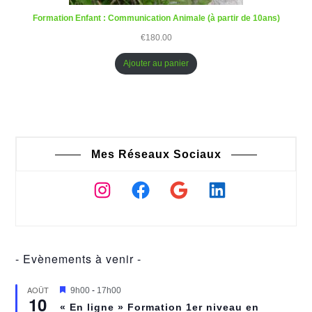
Formation Enfant : Communication Animale (à partir de 10ans)
€
180.00
Ajouter au panier
Mes Réseaux Sociaux
Instagram
Facebook
Google
LinkedIn
- Evènements à venir -
AOÛT
M
9h00
-
17h00
10
i
« En ligne » Formation 1er niveau en
s