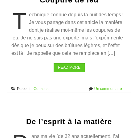
animal
soi-
T
même
echnique connue depuis la nuit des temps !
Je vous partage dans cet article la manière
dont je réalise moi-même les coupures de
feu. Je ne suis pas une experte, mais j’expérimente
dès que je peux sur des brûlures légères, et l’effet
est là ! Je rappelle que cela ne remplace en […]
READ MORE
sur
Posted in
Conseils
Un commentaire
Coupure
de
feu
De l’esprit à la matière
ans ma vie (de 32 ans actuellement), j’ai