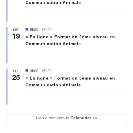
Communication Animale
e
n
a
v
a
n
SEP
M
9h00
-
17h00
t
19
i
« En ligne » Formation 2ème niveau en
s
Communication Animale
e
n
a
v
a
n
SEP
M
9h00
-
16h30
t
25
i
« En ligne » Formation 3ème niveau en
s
Communication Animale
e
n
a
v
a
n
t
Lien direct vers le
Calendrier
<=