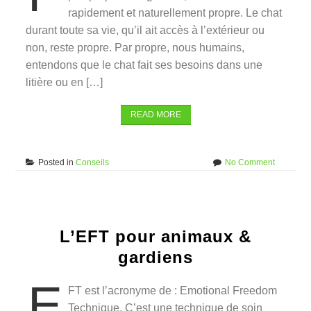
rapidement et naturellement propre. Le chat
durant toute sa vie, qu’il ait accès à l’extérieur ou
non, reste propre. Par propre, nous humains,
entendons que le chat fait ses besoins dans une
litière ou en […]
READ MORE
on
Posted in
Conseils
No Comment
Malpropr
du
chat.
L’EFT pour animaux &
gardiens
E
FT est l’acronyme de : Emotional Freedom
Technique. C’est une technique de soin