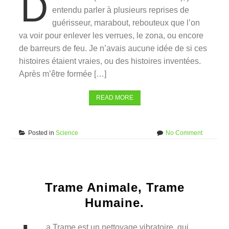
D
entendu parler à plusieurs reprises de
guérisseur, marabout, rebouteux que l’on
va voir pour enlever les verrues, le zona, ou encore
de barreurs de feu. Je n’avais aucune idée de si ces
histoires étaient vraies, ou des histoires inventées.
Après m’être formée […]
READ MORE
on
Posted in
Science
No Comment
De
l’esprit
à
la
matière
Trame Animale, Trame
Humaine.
a Trame est un nettoyage vibratoire, qui