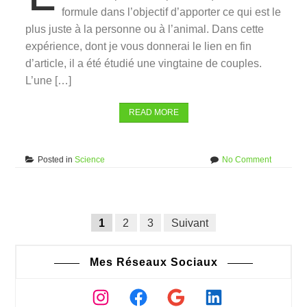
formule dans l’objectif d’apporter ce qui est le
plus juste à la personne ou à l’animal. Dans cette
expérience, dont je vous donnerai le lien en fin
d’article, il a été étudié une vingtaine de couples.
L’une […]
READ MORE
on
Posted in
Science
No Comment
La
puissanc
de
Posts
la
Navigation
1
2
3
Suivant
pensée
navigation
des
articles
Mes Réseaux Sociaux
Instagram
Facebook
Google
LinkedIn