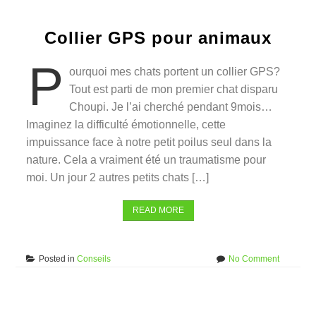
symptôm
Collier GPS pour animaux
P
ourquoi mes chats portent un collier GPS?
Tout est parti de mon premier chat disparu
Choupi. Je l’ai cherché pendant 9mois…
Imaginez la difficulté émotionnelle, cette
impuissance face à notre petit poilus seul dans la
nature. Cela a vraiment été un traumatisme pour
moi. Un jour 2 autres petits chats […]
READ MORE
on
Posted in
Conseils
No Comment
Collier
GPS
pour
animaux