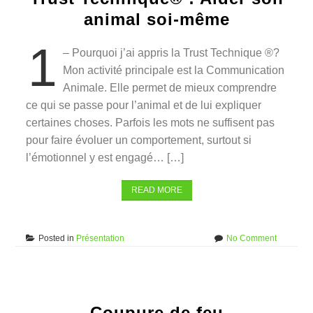
animal soi-même
1
– Pourquoi j’ai appris la Trust Technique ®?
Mon activité principale est la Communication
Animale. Elle permet de mieux comprendre
ce qui se passe pour l’animal et de lui expliquer
certaines choses. Parfois les mots ne suffisent pas
pour faire évoluer un comportement, surtout si
l’émotionnel y est engagé… […]
READ MORE
on
Posted in
Présentation
No Comment
Trust
Techniqu
:
Aider
son
Coupure de feu