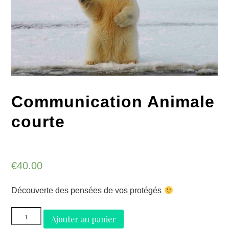
Communication Animale
courte
€
40.00
Découverte des pensées de vos protégés
quantité
Ajouter au panier
de